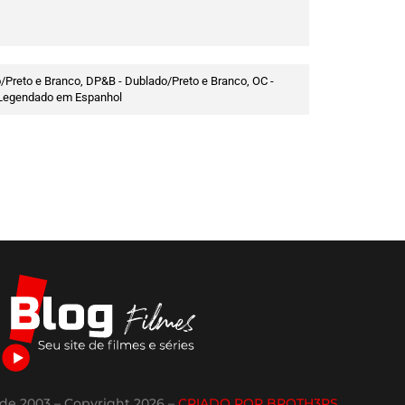
/Preto e Branco, DP&B - Dublado/Preto e Branco, OC -
 - Legendado em Espanhol
de 2003 – Copyright 2026 –
CRIADO POR BROTH3RS