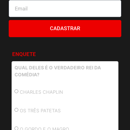
CADASTRAR
ENQUETE
QUAL DELES É O VERDADEIRO REI DA
COMÉDIA?
CHARLES CHAPLIN
OS TRÊS PATETAS
O GORDO E O MAGRO