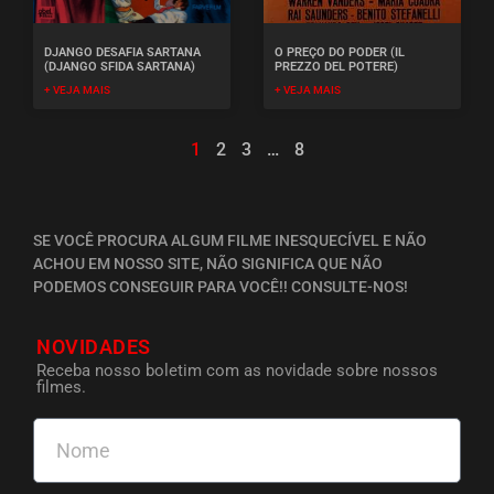
DJANGO DESAFIA SARTANA
O PREÇO DO PODER (IL
(DJANGO SFIDA SARTANA)
PREZZO DEL POTERE)
+ VEJA MAIS
+ VEJA MAIS
1
2
3
…
8
SE VOCÊ PROCURA ALGUM FILME INESQUECÍVEL E NÃO
ACHOU EM NOSSO SITE, NÃO SIGNIFICA QUE NÃO
PODEMOS CONSEGUIR PARA VOCÊ!! CONSULTE-NOS!
NOVIDADES
Receba nosso boletim com as novidade sobre nossos
filmes.