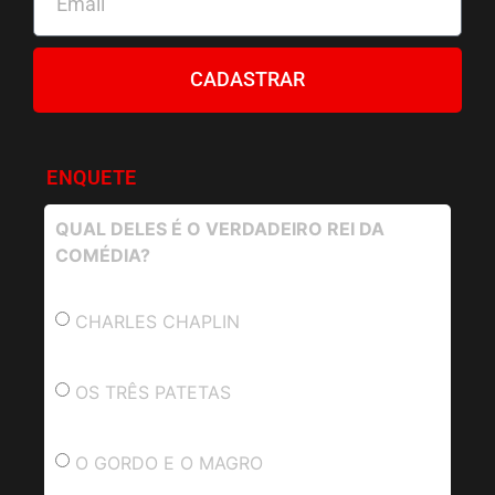
CADASTRAR
ENQUETE
QUAL DELES É O VERDADEIRO REI DA
COMÉDIA?
CHARLES CHAPLIN
OS TRÊS PATETAS
O GORDO E O MAGRO