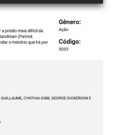
Gênero:
Ação
 prisão mais difícil da
 Sandman (Patrick
Código:
ndar o mistério que há por
5033
GUILLAUME, CYNTHIA GIBB, GEORGE DICKERSON E
o