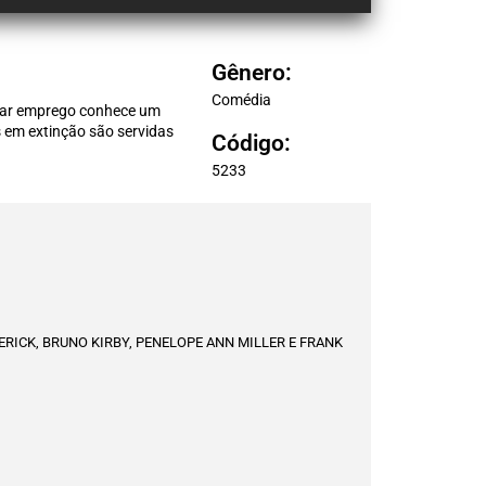
Gênero:
Comédia
urar emprego conhece um
s em extinção são servidas
Código:
5233
ICK, BRUNO KIRBY, PENELOPE ANN MILLER E FRANK